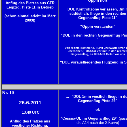
“Oppin hört”
Anflug des Platzes aus CTR
Leipzig, Piste 11 in Betrieb
DOL Kontrollzone verlassen, 3mi
südöstlich, fliege in den rechten
(schon einmal erlebt im März
Gegenanflug Piste 11”
2009!)
“Oppin verstanden”
“DOL in den rechten Gegenanflug Pis
“
von rechts kommend, kurvt unerwartet (von 
übersehen!) DXXXO vor mir in den rechte
Gegenanflug, ca.300-500 Meter vor uns
“DOL vorausfliegendes Flugzeug in S
Nr. 10
... “DOL 5min westlich fliege in d
Gegenanflug Piste 29”
26.6.2011
ok
13.40 UTC
“Cessna-OL im Gegenanflug 29”
(pass
Anflug des Platzes aus
die A14 nach der 2.Kurve)
westlicher Richtung,