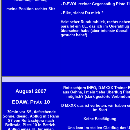
- D-EVOL rechter Gegenanflug Piste 11
meine Position rechter Sitz
- Eike, siehst Du mich ?
Hektischer Rundumblick, rechts neben
parallel ein UL, das ich im Querabflug
übersehen habe (aber intensiv überall
gesucht habe!)
Roitzschjora INFO, D-MXXX Trainer 
August 2007
aus Oehna, ist ein tiefer Überflug Pis
möglich? (stark gestörte Verbindun
EDAW, Piste 10
D-MXXX das ist verboten, wir haben e
im Start
30min vor SS, tiefstehende
Sonne, diesig, Abflug mit Rans
Keine Bestätigung
S7 von Roitzschjora nach
Beilrode, Piste 10 in Betrieb,
Uns kam im steilen Gleitflug das 
Anflug eines UL für einen