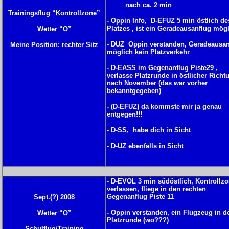
nach ca. 2 min
Trainingsflug “Kontrollzone”
- Oppin Info, D-EFUZ 5 min östlich de
Platzes , ist ein Geradeausanflug mög
Wetter “O”
- DUZ Oppin verstanden, Geradeausan
Meine Position: rechter Sitz
möglich kein Platzverkehr
- D-EASS im Gegenanflug Piste29 ,
verlasse Platzrunde in östlicher Richt
nach November (das war vorher
bekanntgegeben)
- (D-EFUZ) da kommste mir ja genau
entgegen!!!
- D-SS, habe dich in Sicht
- D-UZ ebenfalls in Sicht
- D-EVOL 3 min südöstlich, Kontrollz
verlassen, fliege in den rechten
Gegenanflug Piste 11
Sept.(?) 2008
- Oppin verstanden, ein Flugzeug in d
Wetter “O”
Platzrunde (wo???)
Schulflug/Training