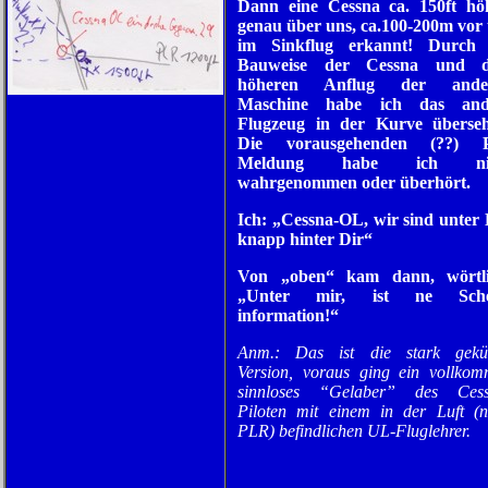
Dann eine Cessna ca. 150ft höh
genau über uns, ca.100-200m vor
im Sinkflug erkannt! Durch 
Bauweise der Cessna und 
höheren Anflug der ande
Maschine habe ich das and
Flugzeug in der Kurve überseh
Die vorausgehenden (??) P
Meldung habe ich nic
wahrgenommen oder überhört.
Ich: „Cessna-OL, wir sind unter 
knapp hinter Dir“
Von „oben“ kam dann, wörtli
„Unter mir, ist ne Sche
information!“
Anm.: Das ist die stark gekür
Version, voraus ging ein vollko
sinnloses “Gelaber” des Cess
Piloten mit einem in der Luft (n
PLR) befindlichen UL-Fluglehrer.