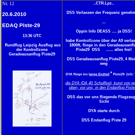
N
r. 12
..CTR.Lpz..
DSS Verlassen der Frequenz genehm
20.6.2010
...
EDAQ Piste-29
Oppin Info DEASS .... ja DSS!
13:36 UTC
habe Kontrollzone über der A9 verla
Rundflug Leipzig Ausflug aus
1800ft, fliege in den Geradeausanfl
der Kontrollzone
Piste29 DSS ...... alles frei!
Geradeausanflug Piste29
DSS Geradeausanflug Piste29, 4 Mei
weg
*
DYA fliege ins l
ange Endteil
Piste29 (ich:
die DYA (DA 40 Schulflug) kurvt von re
oben, vor uns, in den Endanflug Pist
DSS das vor uns fliegende Flugzeug
Sicht
DYA starte durch
DSS Endanflug Piste 29