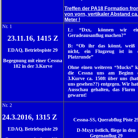
Treffen der PA18 Formation fron
von vorn, vertikaler Abstand ca
Meter !
Nr. 1
L: “Dxx, können wir ei
Geradeausanflug machen?”
23.11.16, 1415 Z
B: “Ob ihr das könnt, weiß 
EDAQ, Betriebspiste 29
nicht, ein Flugzeug ist in 
Platzrunde”
Begegnung mit einer Cessna
182 in der 3.Kurve
Ohne einen weiteren “Mucks” 
die Cessna uns am Beginn 
3.Kurve ca. 150ft über uns (hat
uns gesehen??) entgegen. Wir hat
Ausschau gehalten, das Flarm 
gewarnt!
N
r. 2
24.3.2016, 1315 Z
Cessna-SS, Querabflug Piste 2
EDAQ, Betriebspiste 29
D-Mxyz östlich, fliege in den
Gegenanflug 29