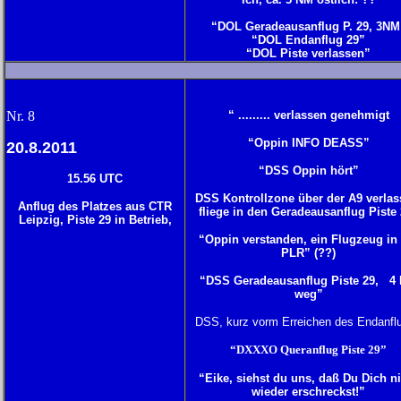
“DOL Geradeausanflug P. 29, 3NM
“DOL Endanflug 29”
“DOL Piste verlassen”
N
r. 8
“ ......... verlassen genehmigt
“Oppin INFO DEASS”
20.8.2011
“DSS Oppin hört”
15.56 UTC
DSS Kontrollzone über der A9 verlas
Anflug des Platzes aus CTR
fliege in den Geradeausanflug Piste
Leipzig, Piste 29 in Betrieb,
“Oppin verstanden, ein Flugzeug in
PLR” (??)
“DSS Geradeausanflug Piste 29, 4
weg”
DSS, kurz vorm Erreichen des Endanfl
“DXXXO Queranflug Piste 29”
“Eike, siehst du uns, daß Du Dich n
wieder erschreckst!”