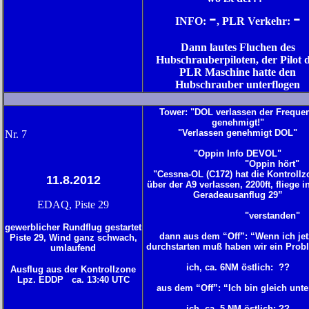
-
-
INFO:
, PLR Verkehr:
Dann lautes Fluchen des
Hubschrauberpiloten, der Pilot 
PLR Maschine hatte den
Hubschrauber unterflogen
Tower: "DOL verlassen der Freque
genehmigt!"
"Verlassen genehmigt DOL"
Nr. 7
"Oppin Info DEVOL"
"Oppin hört"
"Cessna-OL (C172) hat die Kontrollz
11.8.2012
über der A9 verlassen, 2200ft, fliege i
Geradeausanflug 29”
EDAQ, Piste 29
"verstanden"
gewerblicher Rundflug gestartet
dann aus dem “Off”: “Wenn ich jet
Piste 29, Wind ganz schwach,
durchstarten muß haben wir ein Prob
umlaufend
ich, ca. 6NM östlich: ??
Ausflug aus der Kontrollzone
Lpz. EDDP ca. 13:40 UTC
aus dem “Off”: “Ich bin gleich unte
ich, ca. 5 NM östlich: ??