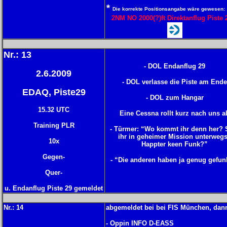
*
Die korrekte Positionsangabe wäre gewesen:
2NM NO 2000(?)ft Direktanflug Piste 
Nr.: 1
3
- DOL Endanflug 29
2.6.2009
- DOL verlasse die Piste am Ende
EDAQ, Piste29
- DOL zum Hangar
15.32 UTC
Eine Cessna rollt kurz nach uns a
Training PLR
- Türmer: “Wo kommt ihr denn her? 
ihr in geheimer Mission unterweg
10x
Happter keen Funk?”
Gegen-
- “Die anderen haben ja genug gefunk
Quer-
u. Endanflug Piste 29 gemeldet
Nr.: 1
4
abgemeldet bei bei FIS München, dan
- Oppin INFO D-EASS