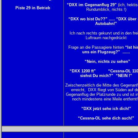
“DXX im Gegenanflug 29”
(ich, hekti
Piste 29 in Betrieb
Rundumblick, nichts !)
“DXX wo bist Du??” ..... “DXX über 
Autobahn!”
Ich nach rechts gekurvt und in den fre
Luftraum nachgedrückt
Frage an die Passagiere hinten
“Ist hi
uns ein Flugzeug?” ......
“Nein, nichts zu sehen”
“DXX 1200 ft” “Cessna-OL 110
siehst Du mich?” “NEIN !”
Zwischenzeitlich die Mitte des Gegenanf
erreicht, DXX fliegt von Süden auf d
Gegenanflug der Platzrunde zu und ist 
noch mindestens eine Meile entfernt!
“DXX jetzt sehe ich dich!”
“Cessna-OL sehe dich auch!”