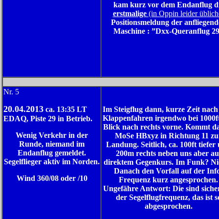
kam kurz vor dem Endanflug d
erstmalige
(in Oppin leider üblich
Positionsmeldung der anfliegen
Maschine : ”Dxx-Queranflug 2
N
r. 5
20.04.2013
ca. 13:35 LT
Im Steigflug dann, kurze Zeit nac
Klappenfahren irgendwo bei 1000ft
EDAQ, Piste 29 in Betrieb.
Blick nach rechts vorne. Kommt d
Wenig Verkehr in der
MoSe HBxyz in Richtung 11 zu
Runde, niemand im
Landung. Seitlich, ca. 100ft tiefer
Endanflug gemeldet.
200m rechts neben uns aber au
Segelflieger aktiv im Norden.
direktem Gegenkurs. Im Funk? Nic
Danach den Vorfall auf der Inf
Wind 360/08 oder /10
Frequenz kurz angesprochen.
Ungefähre Antwort: Die sind siche
der Segelflugfrequenz, das ist s
abgesprochen.