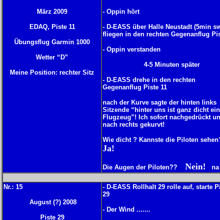
März 2009
- Oppin hört
EDAQ, Piste 11
- D-EASS über Halle Neustadt (5min s
fliegen in den rechten Gegenanflug Pis
Übungsflug Garmin 1000
- Oppin verstanden
Wetter “D”
4-5 Minuten später
Meine Position: rechter Sitz
- D-EASS drehe in den rechten
Gegenanflug Piste 11
nach der Kurve sagte der hinten links
Sitzende “hinter uns ist ganz dicht ein
Flugzeug”! Ich sofort nachgedrückt u
nach rechts gekurvt!
Wie dicht ? Kannste die Piloten se
Ja!
Nein!
Die Augen der Piloten??
na
Nr.: 1
5
- D-EASS Rollhalt 29 rolle auf, starte P
29
August (?) 2008
- Der Wind .......
Piste 29