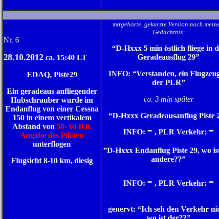
mitgehörte, gekürzte Version nach mein
Gedächtnis:
N
r. 6
“D-Hxxx 5 min östlich fliege in 
28.10.2012
Geradeausflug 29”
ca. 15:40 LT
INFO: “Verstanden, ein Flugzeug
EDAQ, Piste29
der PLR”
Ein geradeaus anfliegender
ca. 3 min später
Hubschrauber wurde im
Endanflug von einer Cessna
“D-Hxxx Geradeausanflug Piste 
150 in einem vertikalem
-
-
Abstand von
50- 60 ft lt.
INFO:
, PLR Verkehr:
Angabe des Piloten
unterflogen
”D-Hxxx Endanflug Piste 29, wo is
andere??”
Flugsicht 8-10 km, diesig
-
-
INFO:
, PLR Verkehr:
genervt: “Ich seh den Verkehr nic
wo ist der??”