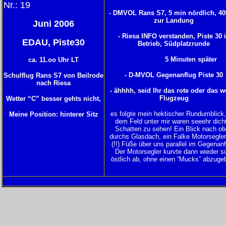
N
r.: 19
- DMVOL Rans S7, 5 min nördlich, 400
zur Landung
Juni 2006
- Riesa INFO verstanden, Piste 30 
EDAU, Piste30
Betrieb, Südplatzrunde
5 Minuten später
ca. 11.oo Uhr LT
- D-MVOL Gegenanflug Piste 30
Schulflug Rans S7 von Beilrode
nach Riesa
- ähhhh, seid Ihr das rote oder das w
Flugzeug
Wetter “C” besser gehts nicht,
es folgte mein hektischer Rundumblick,
Meine Position: hinterer Sitz
dem Feld unter mir waren seeehr dich
Schatten zu sehen! Ein Blick nach o
durchs Glasdach, ein Falke Motorsegle
(!!) Füße über uns parallel im Gegenanf
Der Motorsegler kurvte dann wieder s
östlich ab, ohne einen “Mucks” abzuge