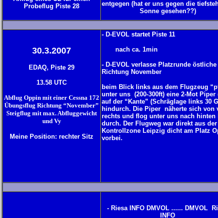
entgegen (hat er uns gegen die tiefst
Probeflug Piste 28
Sonne gesehen??)
- D-EVOL startet Piste 11
30.3.2007
nach ca. 1min
- D-EVOL verlasse Platzrunde östliche
EDAQ, Piste 29
Richtung November
13.58 UTC
beim Blick links aus dem Flugzeug “pf
unter uns (200-300ft) eine 2-Mot Piper 
Abflug Oppin mit einer Cessna 172
auf der “Kante” (Schräglage links 30 G
Übungsflug Richtung “November”
hindurch. Die Piper näherte sich von 
Steigflug mit max. Abfluggewicht
rechts und flog unter uns nach hinten 
und
Vy
durch. Der Flugweg war direkt aus der
Kontrollzone Leipzig dicht am Platz 
Meine Position: rechter Sitz
vorbei.
- Riesa INFO DMVOL ...... DMVOL R
INFO