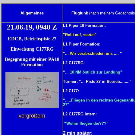
Allgemeines
Flugfunk
(nach meinem Gedächtnis
21.06.19, 0940 Z
L1 Piper 18 Formation:
”Rollt auf, startet”
EDCB, Betriebspiste 27
L1 Piper Formation:
Einweisung C177RG
“... Wir verabschieden uns .... “
Begegnung mit einer PA18
L2 C177RG:
Formation
“... 10 NM östlich zur Landung”
Türmer: “... Piste 27 in Betrieb........”
L2 C177:
“.....Fliegen in den rechten Gegenanfl
27”
L2 C177RG intern:
vergrößern
“Wohin fliegen die???”
2 min später: